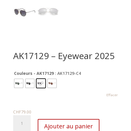
AK17129 – Eyewear 2025
Couleurs - AK17129
: AK17129-C4
Effacer
CHF
79.00
quantité
Ajouter au panier
de