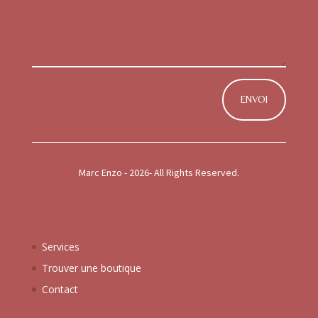
A
l
ENVOI
t
e
r
n
Marc Enzo - 2026- All Rights Reserved.
a
t
i
Accueil
v
Services
e
:
Trouver une boutique
Contact