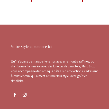
AK17129
-
A
Eyewear
l
2025
t
e
r
n
a
Votre style commence ici
t
i
v
Qu’il s’agisse de marquer le temps avec une montre raffinée, ou
e
d’embrasser la lumière avec des lunettes de caractère, Marc Enzo
:
vous accompagne dans chaque détail. Nos collections s’adressent
à celles et ceux qui aiment affirmer leur style, avec goût et
simplicité.